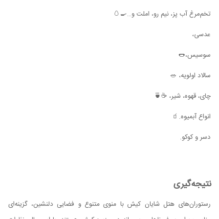
تخم‌مرغ آب پز، نیم رو، املت و…🍳🥚
عدسی،
سوسیس،🌭
سالاد اولویه، 🥗
چای، قهوه، شیر، ☕️🍵
انواع آبمیوه.🧃
دسر و کوکو.
نتیجه‌گیری
رستوران‌های هتل شایان کیش با منوی متنوع و فضایی دلنشین، گزینه‌ای