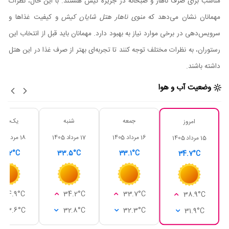
مناسب برای صرف ناهار و صبحانه در جزیره کیش هستند. با این حال، نظرات
مهمانان نشان می‌دهد که
منوی ناهار هتل شایان کیش
و کیفیت غذاها و
سرویس‌دهی در برخی موارد نیاز به بهبود دارد. مهمانان باید قبل از انتخاب این
رستوران، به نظرات مختلف توجه کنند تا تجربه‌ای بهتر از صرف غذا در این هتل
داشته باشند.
وضعیت آب و هوا
جمعه
شنبه
یک‌شنبه
امروز
16 مرداد 1405
17 مرداد 1405
18 مرداد 1405
15 مرداد 1405
34.2°C
33.5°C
33.1°C
34.7°C
34.9°C
34.2°C
33.7°C
38.9°C
33.6°C
32.8°C
32.3°C
31.9°C