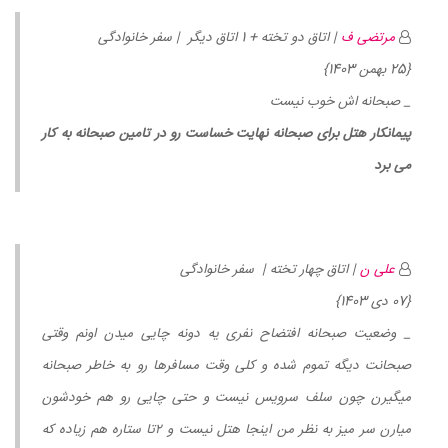
مرتضی ف
| اتاق دو تخته + 1 اتاق دیگر | سفر خانوادگی
{25 بهمن 1403}
_ صبحانه اش خوب نیست
پیمانکار هتل برای صبحانه نهایت خساست رو در تامین صبحانه به کار
می برد
علی ن
| اتاق چهار تخته | سفر خانوادگی
{07 دی 1403}
_ وضعیت صبحانه افتضاح نفری یه دونه چایی میدن اونم وقتی
صبحانت دیگه تموم شده و کلی وقت مسافرها رو به خاطر صبحانه
میگیرن چون سلف سرویس نیست و حتی چایی رو هم خودشون
میارن سر میز به نظر من اینجا هتل نیست و ۲تا ستاره هم زیاده که