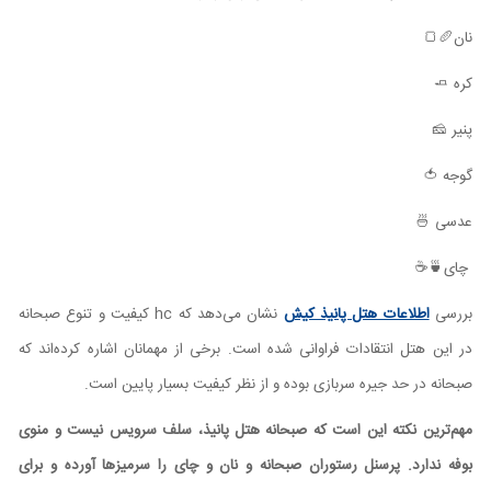
نان🥖🍞
کره 🧈
پنیر 🧀
گوجه 🍅
عدسی 🍜
چای🍵☕️
بررسی
اطلاعات هتل پانیذ کیش
نشان می‌دهد که hc کیفیت و تنوع صبحانه
در این هتل انتقادات فراوانی شده است. برخی از مهمانان اشاره کرده‌اند که
صبحانه در حد جیره سربازی بوده و از نظر کیفیت بسیار پایین است.
مهم‌ترین نکته این است که صبحانه هتل پانیذ، سلف سرویس نیست و منوی
بوفه ندارد. پرسنل رستوران صبحانه و نان و چای را سرمیزها آورده و برای