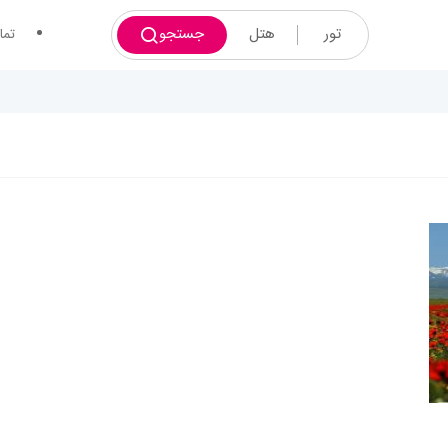
تور
هتل
جستجو
تما