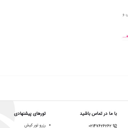
ی و
...
با ما در تماس باشید
تورهای پیشنهادی
رزرو تور کیش
02147626262