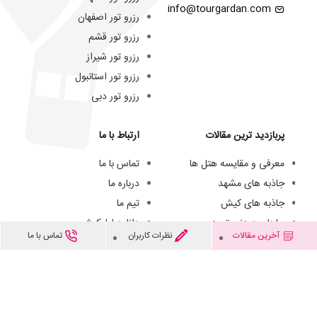
info@tourgardan.com
رزرو تور اصفهان
رزرو تور قشم
رزرو تور شیراز
رزرو تور استانبول
رزرو تور دبی
پربازدید ترین مقالات
ارتباط با ما
معرفی و مقایسه هتل ها
تماس با ما
جاذبه های مشهد
درباره ما
جاذبه های کیش
تیم ما
جاهای دیدنی تبریز
دانلود اپلیکیشن
آخرین مقالات
نظرات کاربران
تماس با ما
هتل های سه ستاره مشهد
فرصت های شغلی
هزینه سفر به کیش
© از مطالب این وبسایت فقط میتوانید برای مقاصد غیرتجاری و با ذکر منبع استفاده کنید.