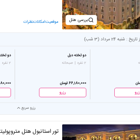
بررسی هتل
موقعیت
امکانات
نظرات
 تاریخ :
شنبه 24 مرداد (3 شب)
دو تخته دبل
دو تخته
ه
2 نفره
|
صبحانه
2 نفره
|
66,180,000 تومان
66,180,000 
زرو
رزرو
رزرو سریع
تور استانبول هتل متروپولی