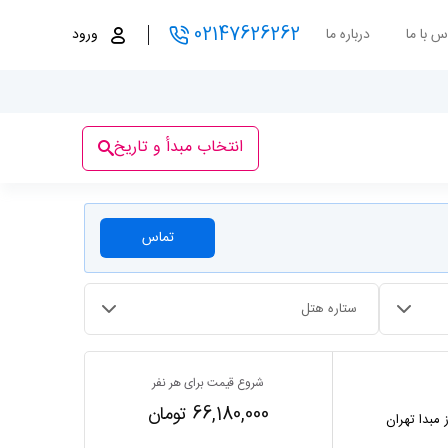
02147626262
س با ما
درباره ما
ورود
انتخاب مبدأ و تاریخ
تماس
ستاره هتل
شروع قیمت برای هر نفر
66,180,000 تومان
ز مبدا تهران