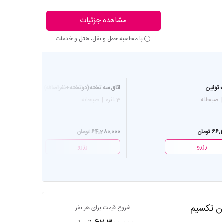
مشاهده جزئیات
با محاسبه حمل و نقل، هتل و خدمات
 توئین
اتاق سه تخته(دوتخته+نفراضافه)
صبحانه
3 نفره
|
صبحانه
تومان
64,280,000 تومان
رزرو
رزرو
تن تکسیم
شروع قیمت برای هر نفر