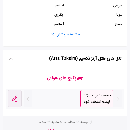
صرافی
استخر
سونا
جکوزی
ماساژ
آسانسور
کافی شاپ
پذیرش 24 ساعته
مشاهده بیشتر
سرویس فرنگی
سالن بدنسازی
پارکینگ رایگان
سالن کنفرانس
اتاق های هتل آرتز تکسیم (Arts Taksim)
سالن همایش
پکیج های هوایی
جمعه 16 مرداد
3
قیمت استعلام شود
از
جمعه 16 مرداد
تا
دوشنبه 19 مرداد