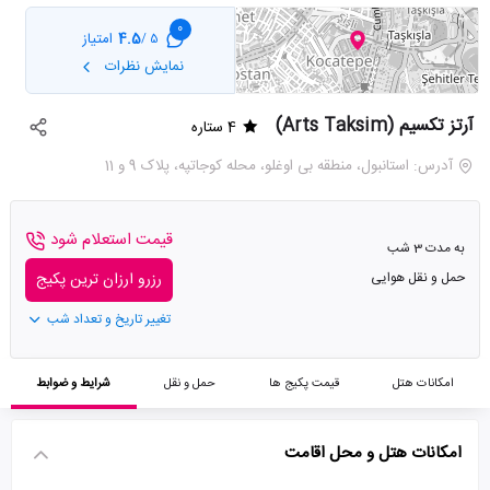
0
4.5
امتیاز
5 /
نمایش نظرات
آرتز تکسیم (Arts Taksim)
4 ستاره
آدرس: استانبول، منطقه بی اوغلو، محله کوجاتپه، پلاک 9 و 11
قیمت استعلام شود
به مدت 3 شب
حمل و نقل هوایی
رزرو ارزان ترین پکیج
تغییر تاریخ و تعداد شب
امکانات هتل
قیمت پکیج ها
حمل و نقل
شرایط و ضوابط
امکانات هتل و محل اقامت