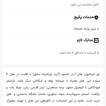
کامل محاسبه می شود.
خدمات پکیج
سرو روزانه صبحانه
مدارک لازم
گذرنامه با حداقل 6 ماه اعتبار
تور استانبول هتل آرتز تکسیم (گرند اوزتانیک سابق) با اقامت در هتل 4
ستاره این هتل همراه با صبحانه بوفه و امکاناتی دیگر مانند ترانسفر
فرودگاهی با اتومبیل مجهز، بیمه مسافرتی، لیدر فارسی زبان، بلیط رفت و
برگشت ،استخر سرپوشیده، سونا، جکوزی، ماساژ، باشگاه بدنسازی و...قابل
خرید است. علاوه بر این استراحت در اتاق‌های این هتل با تهویه مطبوع،