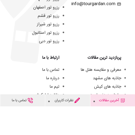
info@tourgardan.com
رزرو تور اصفهان
رزرو تور قشم
رزرو تور شیراز
رزرو تور استانبول
رزرو تور دبی
پربازدید ترین مقالات
ارتباط با ما
معرفی و مقایسه هتل ها
تماس با ما
جاذبه های مشهد
درباره ما
جاذبه های کیش
تیم ما
جاهای دیدنی تبریز
دانلود اپلیکیشن
آخرین مقالات
نظرات کاربران
تماس با ما
هتل های سه ستاره مشهد
فرصت های شغلی
هزینه سفر به کیش
© از مطالب این وبسایت فقط میتوانید برای مقاصد غیرتجاری و با ذکر منبع استفاده کنید.