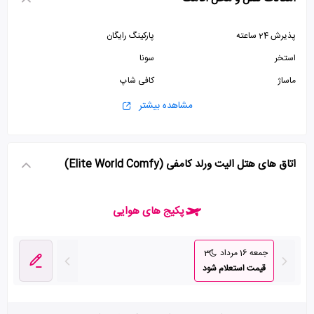
پذیرش 24 ساعته
پارکینگ رایگان
استخر
سونا
ماساژ
کافی شاپ
آسانسور
ترانسفر
مشاهده بیشتر
صرافی
سالن همایش
اتاق های هتل الیت ورلد کامفی (Elite World Comfy)
پکیج های هوایی
جمعه 16 مرداد
3
قیمت استعلام شود