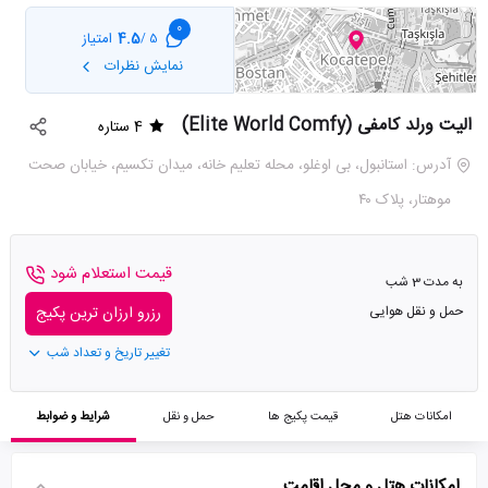
0
4.5
امتیاز
5 /
نمایش نظرات
الیت ورلد کامفی (Elite World Comfy)
4 ستاره
آدرس: استانبول، بی اوغلو، محله تعلیم خانه، میدان تکسیم، خیابان صحت
موهتار، پلاک ۴۰
قیمت استعلام شود
به مدت 3 شب
حمل و نقل هوایی
رزرو ارزان ترین پکیج
تغییر تاریخ و تعداد شب
امکانات هتل
قیمت پکیج ها
حمل و نقل
شرایط و ضوابط
امکانات هتل و محل اقامت