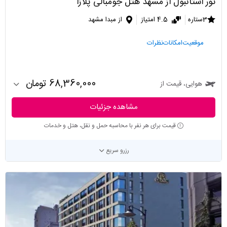
تور استانبول از مشهد هتل جومبالی پلازا
3ستاره
4.5 امتیاز
از مبدا مشهد
موقعیت
امکانات
نظرات
68,360,000 تومان
هوایی، قیمت از
مشاهده جزئیات
قیمت برای هر نفر با محاسبه حمل و نقل، هتل و خدمات
رزرو سریع