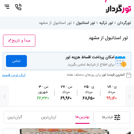
تورگردان
تور ترکیه
تور استانبول
تور استانبول از مشهد
تور استانبول از مشهد
مبدأ و تاریخ
امکان پرداخت اقساط هزینه تور
تماس
برای اطلاع از شرایط تماس بگیرید.
ارزان ترین قیمت
کمترین قیمت تور
برای روزهای مختلف هفته
ی -
18
ی -
25
س -
27
س -
3
مرداد
مرداد
مرداد
شهریور
66,330
69,960
68,650
99,160
بهترین‌ها
فیلترها
ارزان‌ترین
گران‌ترین