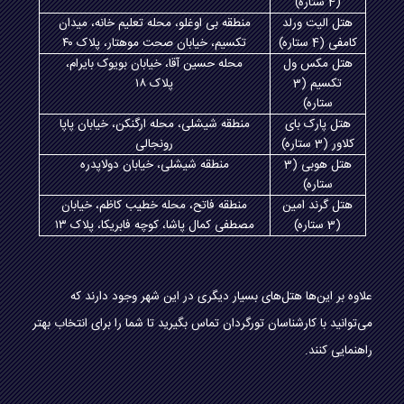
(4 ستاره)
هتل الیت ورلد
منطقه بی اوغلو، محله تعلیم خانه، میدان
کامفی (4 ستاره)
تکسیم، خیابان صحت موهتار، پلاک
۴۰
هتل مکس ول
محله حسین آقا، خیابان بویوک بایرام،
تکسیم (3
پلاک
۱۸
ستاره)
هتل پارک بای
منطقه شیشلی، محله ارگنکن، خیابان پاپا
کلاور (3 ستاره)
رونجالی
هتل هوبی (3
منطقه شیشلی، خیابان دولاپدره
ستاره)
هتل گرند امین
منطقه فاتح، محله خطیب کاظم، خیابان
(3 ستاره)
مصطفی کمال پاشا، کوچه فابریکا، پلاک
۱۳
علاوه بر این‌ها هتل‌های بسیار دیگری در این شهر وجود دارند که
می‌توانید با کارشناسان تورگردان تماس بگیرید تا شما را برای انتخاب بهتر
راهنمایی کنند.