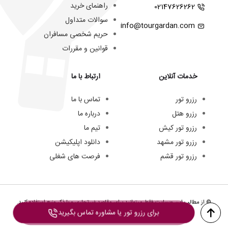
راهنمای خرید
02147626262
سوالات متداول
info@tourgardan.com
حریم شخصی مسافران
قوانین و مقررات
خدمات آنلاین
ارتباط با ما
رزرو تور
تماس با ما
رزرو هتل
درباره ما
رزرو تور کیش
تیم ما
رزرو تور مشهد
دانلود اپلیکیشن
رزرو تور قشم
فرصت های شغلی
© از مطالب این وبسایت فقط میتوانید برای مقاصد غیرتجاری و با ذکر منبع استفاده کنید.
برای رزرو تور یا مشاوره تماس بگیرید
تمامی حقوق این وبسایت به
تورگردان
تعلق دارد.