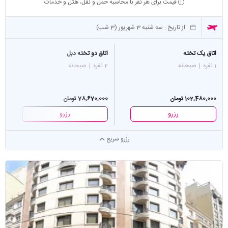
قیمت برای هر نفر با محاسبه حمل و نقل، هتل و خدمات
از تاریخ :
سه شنبه 3 شهریور (3 شب)
اتاق یک تخته
اتاق دو تخته دبل
1 نفره
|
صبحانه
2 نفره
|
صبحانه
102,480,000 تومان
78,670,000 تومان
رزرو
رزرو
رزرو سریع