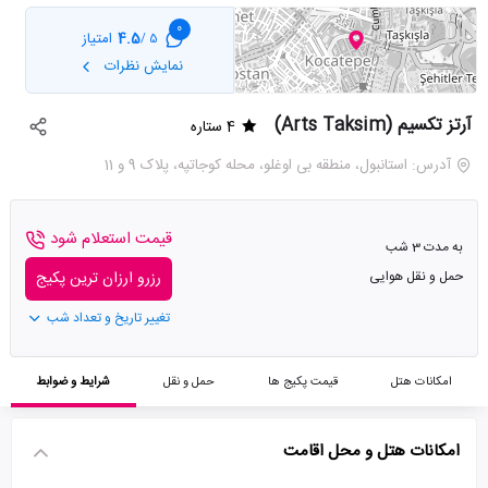
0
4.5
امتیاز
5 /
نمایش نظرات
آرتز تکسیم (Arts Taksim)
4 ستاره
آدرس: استانبول، منطقه بی اوغلو، محله کوجاتپه، پلاک 9 و 11
قیمت استعلام شود
به مدت 3 شب
حمل و نقل هوایی
رزرو ارزان ترین پکیج
تغییر تاریخ و تعداد شب
امکانات هتل
قیمت پکیج ها
حمل و نقل
شرایط و ضوابط
امکانات هتل و محل اقامت