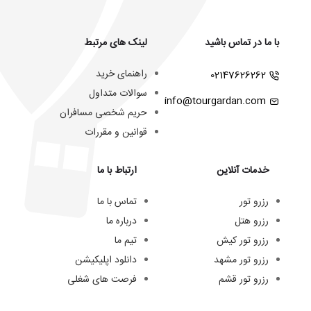
با ما در تماس باشید
لینک های مرتبط
راهنمای خرید
02147626262
سوالات متداول
info@tourgardan.com
حریم شخصی مسافران
قوانین و مقررات
خدمات آنلاین
ارتباط با ما
رزرو تور
تماس با ما
رزرو هتل
درباره ما
رزرو تور کیش
تیم ما
رزرو تور مشهد
دانلود اپلیکیشن
رزرو تور قشم
فرصت های شغلی