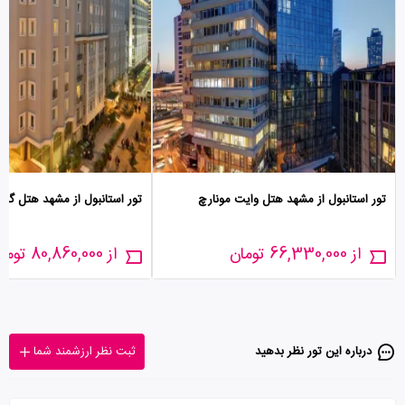
تور استانبول از مشهد هتل وایت مونارچ
تور استانبول از مشهد هتل گلد
از 66,330,000 تومان
از 80,860,000 تومان
درباره این تور‌ نظر بدهید
ثبت نظر ارزشمند شما