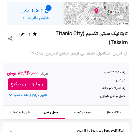
0
4.5
امتیاز
5 /
نمایش نظرات
تایتانیک سیتی تکسیم (Titanic City
4 ستاره
Taksim)
آدرس: استانبول، منطقه بی اوغلو، خیابان لامارتین، پلاک 47
به مدت 3 شب
83,940,000 تومان
هرنفر
در دبل
رزرو ارزان ترین پکیج
به همراه صبحانه
تغییر تاریخ و تعداد شب
حمل و نقل هوایی
امکانات هتل
قیمت پکیج ها
حمل و نقل
شرایط و ضوابط
امکانات هتل و محل اقامت