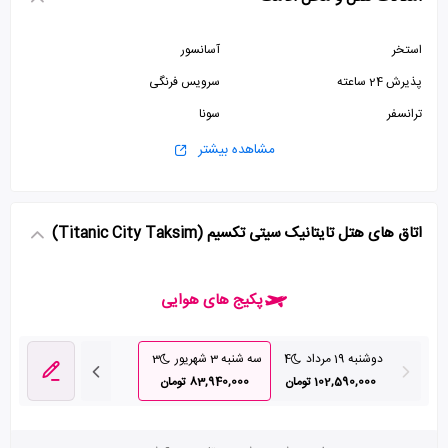
استخر
آسانسور
پذیرش 24 ساعته
سرویس فرنگی
ترانسفر
سونا
جکوزی
سالن بدنسازی
مشاهده بیشتر
کافی شاپ
سالن کنفرانس
ماساژ
اتاق های هتل تایتانیک سیتی تکسیم (Titanic City Taksim)
پکیج های هوایی
دوشنبه 19 مرداد
4
سه شنبه 3 شهریور
3
102,590,000 تومان
83,940,000 تومان