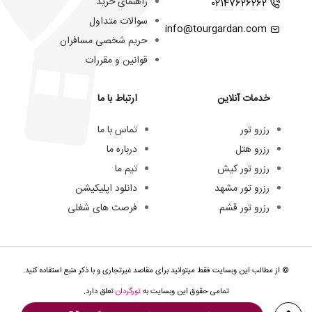
راهنمای خرید
02147626262
سوالات متداول
info@tourgardan.com
حریم شخصی مسافران
قوانین و مقررات
خدمات آنلاین
ارتباط با ما
رزرو تور
تماس با ما
رزرو هتل
درباره ما
رزرو تور کیش
تیم ما
رزرو تور مشهد
دانلود اپلیکیشن
رزرو تور قشم
فرصت های شغلی
© از مطالب این وبسایت فقط میتوانید برای مقاصد غیرتجاری و با ذکر منبع استفاده کنید.
تمامی حقوق این وبسایت به
تورگردان
تعلق دارد.