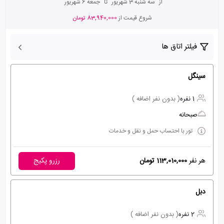
از
سه شنبه 3 شهریور
تا
جمعه 6 شهریور
شروع قیمت از
83,940,000 تومان
فیلتر اتاق ها
سینگل
1 نفره
( بدون نفر اضافه )
صبحانه
تور با احتساب حمل و نقل و خدمات
هر نفر
113,010,000 تومان
رزرو پکیج
دبل
2 نفره
( بدون نفر اضافه )