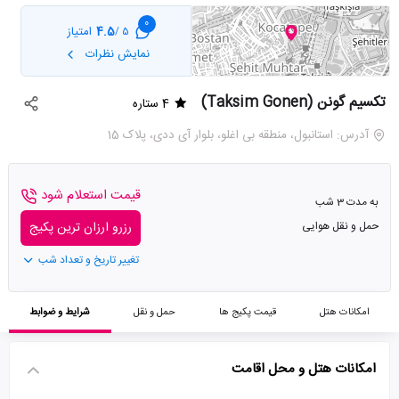
0
4.5
امتیاز
5 /
نمایش نظرات
تکسیم گونن (Taksim Gonen)
4 ستاره
آدرس: استانبول، منطقه بی اغلو، بلوار آی ددی، پلاک 15
قیمت استعلام شود
به مدت 3 شب
حمل و نقل هوایی
رزرو ارزان ترین پکیج
تغییر تاریخ و تعداد شب
امکانات هتل
قیمت پکیج ها
حمل و نقل
شرایط و ضوابط
امکانات هتل و محل اقامت