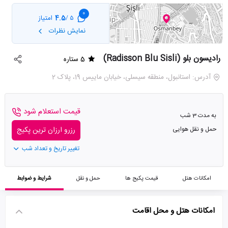
0
4.5
امتیاز
5 /
نمایش نظرات
رادیسون بلو (Radisson Blu Sisli)
5 ستاره
آدرس: استانبول، منطقه سیسلی، خیابان ماییس 19، پلاک 2
قیمت استعلام شود
به مدت 3 شب
حمل و نقل هوایی
رزرو ارزان ترین پکیج
تغییر تاریخ و تعداد شب
امکانات هتل
قیمت پکیج ها
حمل و نقل
شرایط و ضوابط
امکانات هتل و محل اقامت