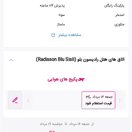
پارکینگ رایگان
پذیرش 24 ساعته
استخر
سونا
جکوزی
ماساژ
سالن بدنسازی
کافی شاپ
مشاهده بیشتر
آسانسور
ترانسفر
صرافی
ماساژ
اتاق های هتل رادیسون بلو (Radisson Blu Sisli)
سالن کنفرانس
پکیج های هوایی
جمعه 16 مرداد
3
قیمت استعلام شود
از
جمعه 16 مرداد
تا
دوشنبه 19 مرداد