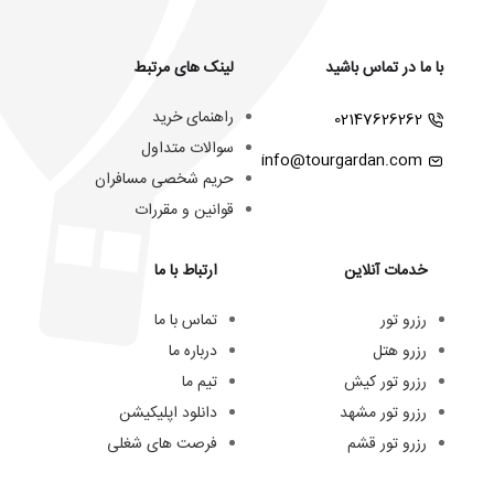
با ما در تماس باشید
لینک های مرتبط
راهنمای خرید
02147626262
سوالات متداول
info@tourgardan.com
حریم شخصی مسافران
قوانین و مقررات
خدمات آنلاین
ارتباط با ما
رزرو تور
تماس با ما
رزرو هتل
درباره ما
رزرو تور کیش
تیم ما
رزرو تور مشهد
دانلود اپلیکیشن
رزرو تور قشم
فرصت های شغلی