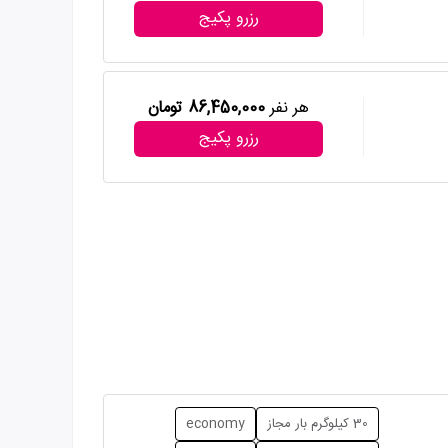
رزرو پکیج
هر نفر
86,450,000 تومان
رزرو پکیج
30 کیلوگرم بار مجاز
economy