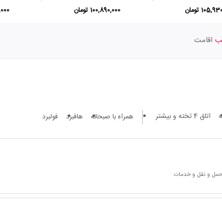
105, تومان
100,890,000 تومان
50,000
اقامت
اتاق 4 تخته و بیشتر
همراه با صبحانه
هافبرد
فولبرد
 حمل و نقل و خدمات