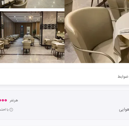
ضوابط
,000
هرنفر
وایی
با احت