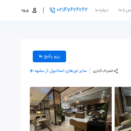
02147626262
س با ما
درباره ما
ورود
رزرو پکیج ها
سایر تورهای استانبول از مشهد
اشتراک گذاری