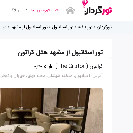
جستجوی تور
وبلاگ
تورگردان
تور ترکیه
تور استانبول
تور استانبول از مشهد
تور 
تور استانبول از مشهد هتل کراتون
کراتون (The Craton)
5 ستاره
آدرس: استانبول، منطقه شیشلی، محله فولیا، خیابان باغچلر،پلاک16، ط