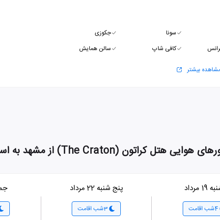
سونا
جکوزی
رانس
کافی شاپ
سالن همایش
شاهده بیشتر
های هوایی هتل کراتون (The Craton) از مشهد به استانبول
19 مرداد
پنج شنبه 22 مرداد
جمعه 3
4شب اقامت
3شب اقامت