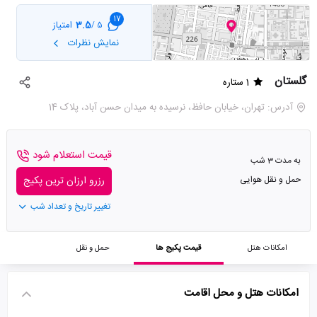
17
3.5
امتیاز
5 /
نمایش نظرات
گلستان
1 ستاره
آدرس: تهران، خیابان حافظ، نرسیده به میدان حسن آباد، پلاک 14
قیمت استعلام شود
به مدت 3 شب
حمل و نقل هوایی
رزرو ارزان ترین پکیج
تغییر تاریخ و تعداد شب
امکانات هتل
قیمت پکیج ها
حمل و نقل
امکانات هتل و محل اقامت