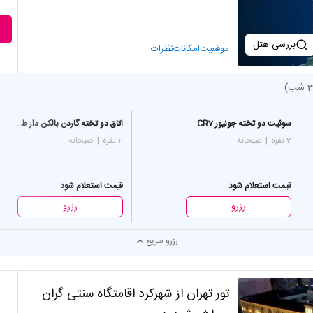
بررسی هتل
موقعیت
امکانات
نظرات
سوئیت دو تخته جونیور CR7
اتاق دو تخته گاردن بالکن دار ط...
2 نفره
|
صبحانه
2 نفره
|
صبحانه
قیمت استعلام شود
قیمت استعلام شود
رزرو
رزرو
رزرو سریع
تور تهران از شهرکرد اقامتگاه سنتی گران