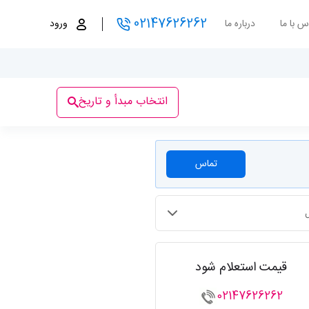
02147626262
س با ما
درباره ما
ورود
انتخاب مبدأ و تاریخ
تماس
قیمت استعلام شود
02147626262