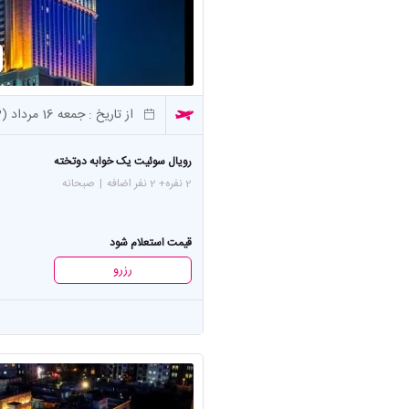
از تاریخ :
جمعه 16 مرداد (3 شب)
رويال سوئیت یک خوابه دوتخته
2 نفره
+ 2 نفر اضافه
|
صبحانه
قیمت استعلام شود
رزرو