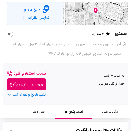
15
5
امتیاز
5 /
نمایش نظرات
سعدی
2 ستاره
آدرس: تهران، خیابان جمهوری اسلامی، بین چهارراه استانبول و چهارراه
مخبرالدوله، ابتدای خیابان لاله زار نو، پلاک 367
قیمت استعلام شود
به مدت 3 شب
حمل و نقل هوایی
رزرو ارزان ترین پکیج
تغییر تاریخ و تعداد شب
امکانات هتل
قیمت پکیج ها
حمل و نقل
امکانات هتل و محل اقامت