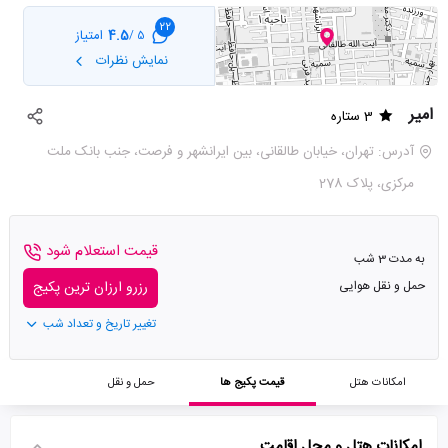
22
4.5
امتیاز
5 /
نمایش نظرات
امیر
3 ستاره
آدرس: تهران، خیابان طالقانی، بین ایرانشهر و فرصت، جنب بانک ملت
مرکزی، پلاک 278
قیمت استعلام شود
به مدت 3 شب
حمل و نقل هوایی
رزرو ارزان ترین پکیج
تغییر تاریخ و تعداد شب
امکانات هتل
قیمت پکیج ها
حمل و نقل
امکانات هتل و محل اقامت