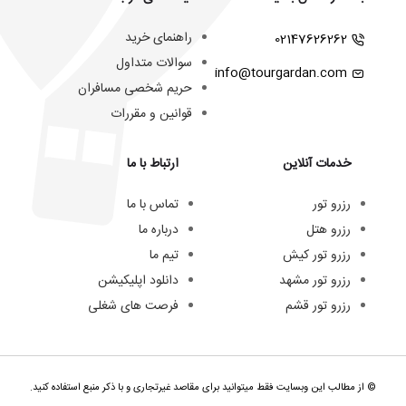
راهنمای خرید
02147626262
سوالات متداول
info@tourgardan.com
حریم شخصی مسافران
قوانین و مقررات
خدمات آنلاین
ارتباط با ما
رزرو تور
تماس با ما
رزرو هتل
درباره ما
رزرو تور کیش
تیم ما
رزرو تور مشهد
دانلود اپلیکیشن
رزرو تور قشم
فرصت های شغلی
© از مطالب این وبسایت فقط میتوانید برای مقاصد غیرتجاری و با ذکر منبع استفاده کنید.