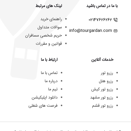
با ما در تماس باشید
لینک های مرتبط
راهنمای خرید
02147626262
سوالات متداول
info@tourgardan.com
حریم شخصی مسافران
قوانین و مقررات
خدمات آنلاین
ارتباط با ما
رزرو تور
تماس با ما
رزرو هتل
درباره ما
رزرو تور کیش
تیم ما
رزرو تور مشهد
دانلود اپلیکیشن
رزرو تور قشم
فرصت های شغلی