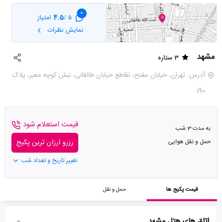
0
4.5
امتیاز
5 /
نمایش نظرات
مشهد
3 ستاره
آدرس: تهران، خیابان مفتح‌، تقاطع خیابان طالقانی‌، نبش کوچه معیر، پلاک
190
قیمت استعلام شود
به مدت 3 شب
حمل و نقل هوایی
رزرو ارزان ترین پکیج
تغییر تاریخ و تعداد شب
قیمت پکیج ها
حمل و نقل
اتاق های هتل مشهد