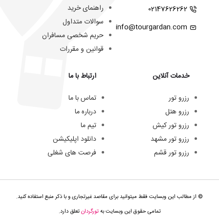
راهنمای خرید
02147626262
سوالات متداول
info@tourgardan.com
حریم شخصی مسافران
قوانین و مقررات
خدمات آنلاین
ارتباط با ما
رزرو تور
تماس با ما
رزرو هتل
درباره ما
رزرو تور کیش
تیم ما
رزرو تور مشهد
دانلود اپلیکیشن
رزرو تور قشم
فرصت های شغلی
© از مطالب این وبسایت فقط میتوانید برای مقاصد غیرتجاری و با ذکر منبع استفاده کنید.
تمامی حقوق این وبسایت به
تورگردان
تعلق دارد.