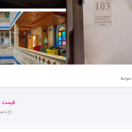
ضوابط
قیمت ا
با اح