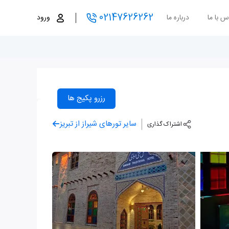
02147626262
س با ما
درباره ما
ورود
رزرو پکیج ها
سایر تورهای شیراز از تبریز
اشتراک گذاری