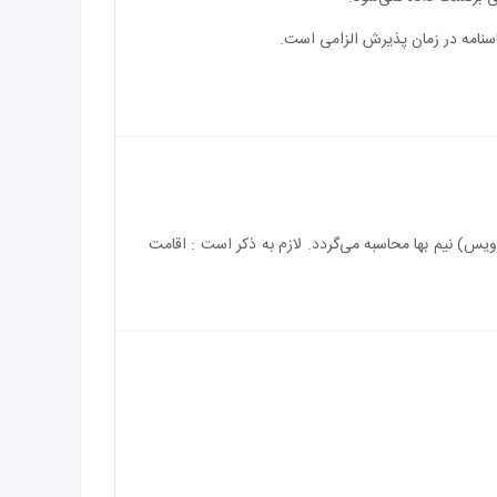
اسنامه در زمان پذیرش الزامی است.
ز سرویس) رایگان می‌باشد و بازه سنی برای اقامت کودک بین 2 الی 12 سال (همراه با سرویس) نیم بها محاسبه می‌گردد. لازم به ذکر است : اقامت