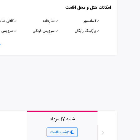
امکانات هتل و محل اقامت
آسانسور
نمازخانه
کافی شا
پارکینگ رایگان
سرویس فرنگی
سرویس ای
م
شنبه 17 مرداد
3شب اقامت