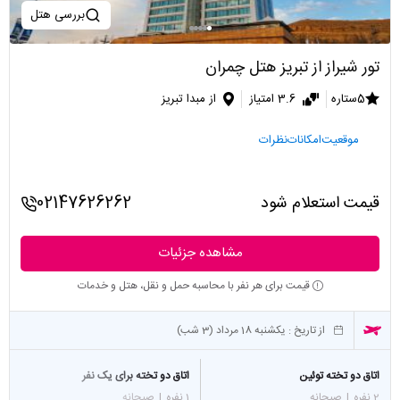
بررسی هتل
تور شیراز از تبریز هتل چمران
5ستاره
3.6 امتیاز
از مبدا تبریز
موقعیت
امکانات
نظرات
قیمت استعلام شود
02147626262
مشاهده جزئیات
قیمت برای هر نفر با محاسبه حمل و نقل، هتل و خدمات
از تاریخ :
یکشنبه 18 مرداد (3 شب)
اتاق دو تخته توئین
اتاق دو تخته برای یک نفر
2 نفره
|
صبحانه
1 نفره
|
صبحانه