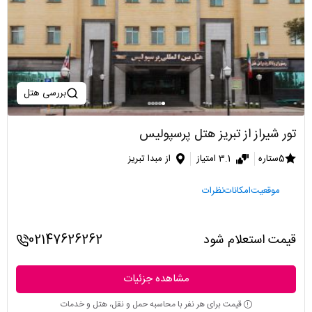
بررسی هتل
تور شیراز از تبریز هتل پرسپولیس
5ستاره
3.1 امتیاز
از مبدا تبریز
موقعیت
امکانات
نظرات
قیمت استعلام شود
02147626262
مشاهده جزئیات
قیمت برای هر نفر با محاسبه حمل و نقل، هتل و خدمات