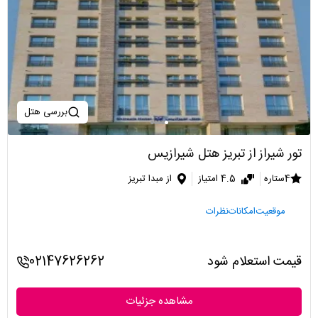
بررسی هتل
تور شیراز از تبریز هتل شیرازیس
4ستاره
4.5 امتیاز
از مبدا تبریز
موقعیت
امکانات
نظرات
قیمت استعلام شود
02147626262
مشاهده جزئیات