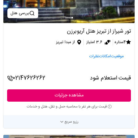
بررسی هتل
تور شیراز از تبریز هتل آریوبرزن
4ستاره
3.6 امتیاز
از مبدا تبریز
موقعیت
امکانات
نظرات
قیمت استعلام شود
02147626262
مشاهده جزئیات
قیمت برای هر نفر با محاسبه حمل و نقل، هتل و خدمات
رزرو سریع