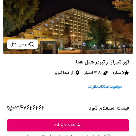
بررسی هتل
تور شیراز از تبریز هتل هما
5ستاره
3.8 امتیاز
از مبدا تبریز
موقعیت
امکانات
نظرات
قیمت استعلام شود
02147626262
مشاهده جزئیات