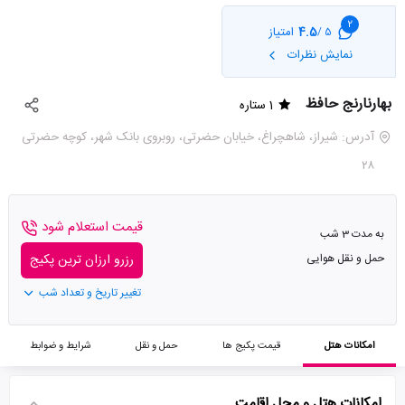
2
4.5
امتیاز
5 /
نمایش نظرات
بهارنارنج حافظ
1 ستاره
آدرس: شیراز، شاهچراغ، خیابان حضرتی، روبروی بانک شهر، کوچه حضرتی
۲۸
قیمت استعلام شود
به مدت 3 شب
حمل و نقل هوایی
رزرو ارزان ترین پکیج
تغییر تاریخ و تعداد شب
امکانات هتل
قیمت پکیج ها
حمل و نقل
شرایط و ضوابط
امکانات هتل و محل اقامت