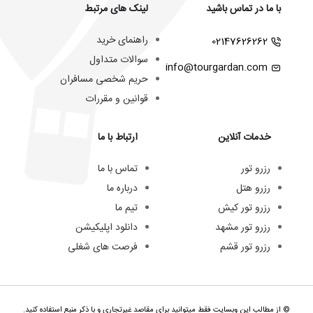
با ما در تماس باشید
لینک های مرتبط
راهنمای خرید
02147626262
سوالات متداول
info@tourgardan.com
حریم شخصی مسافران
قوانین و مقررات
خدمات آنلاین
ارتباط با ما
رزرو تور
تماس با ما
رزرو هتل
درباره ما
رزرو تور کیش
تیم ما
رزرو تور مشهد
دانلود اپلیکیشن
رزرو تور قشم
فرصت های شغلی
© از مطالب این وبسایت فقط میتوانید برای مقاصد غیرتجاری و با ذکر منبع استفاده کنید.