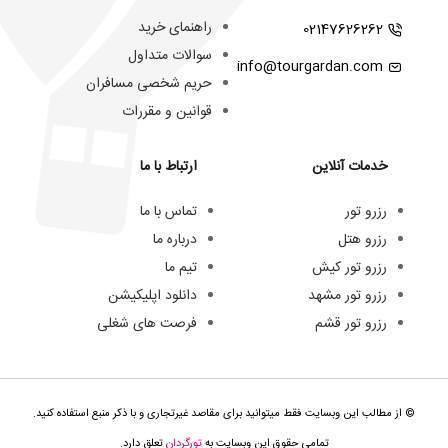
راهنمای خرید
02147626262
سوالات متداول
info@tourgardan.com
حریم شخصی مسافران
قوانین و مقررات
خدمات آنلاین
ارتباط با ما
رزرو تور
تماس با ما
رزرو هتل
درباره ما
رزرو تور کیش
تیم ما
رزرو تور مشهد
دانلود اپلیکیشن
رزرو تور قشم
فرصت های شغلی
© از مطالب این وبسایت فقط میتوانید برای مقاصد غیرتجاری و با ذکر منبع استفاده کنید.
تمامی حقوق این وبسایت به
تورگردان
تعلق دارد.