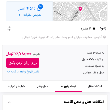
18
4.5
امتیاز
5 /
نمایش نظرات
زمرد
2 ستاره
آدرس: مشهد، خیابان امام رضا، امام رضا ۶، کوچه شهید توکلی
به مدت 3 شب
26,780,000 تومان
هرنفر
در اتاق دوتخته دبل
رزرو ارزان ترین پکیج
به همراه صبحانه
تغییر تاریخ و تعداد شب
حمل و نقل هوایی
امکانات هتل
قیمت پکیج ها
حمل و نقل
شرایط و ضوابط
امکانات هتل و محل اقامت