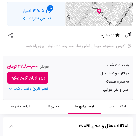
15
3.7
امتیاز
5 /
نمایش نظرات
آتی
2 ستاره
آدرس: مشهد، خیابان امام رضا، امام رضا 32، نبش چهارراه دوم
به مدت 3 شب
22,800,000 تومان
هرنفر
در اتاق دو تخته دبل
رزرو ارزان ترین پکیج
به همراه صبحانه
تغییر تاریخ و تعداد شب
حمل و نقل هوایی
امکانات هتل
قیمت پکیج ها
حمل و نقل
شرایط و ضوابط
امکانات هتل و محل اقامت