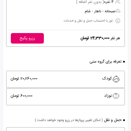
4 نفره
( بدون نفر اضافه )
صبحانه - ناهار - شام
تور با احتساب حمل و نقل و خدمات
هر نفر
24,330,000 تومان
رزرو پکیج
تعرفه برای گروه سنی
کودک
20,260,000 تومان
نوزاد
600,000 تومان
حمل و نقل
( امکان تغییر پروازها در رزرو وجود خواهد داشت )