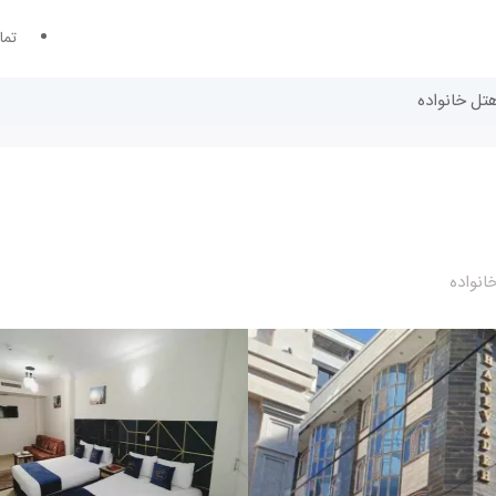
تما
هتل خانواده