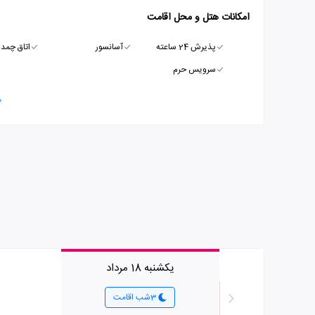
امکانات هتل و محل اقامت
پذیرش 24 ساعته
آسانسور
اتاق چمدا
سرویس حرم
م
یکشنبه 18 مرداد
3شب اقامت