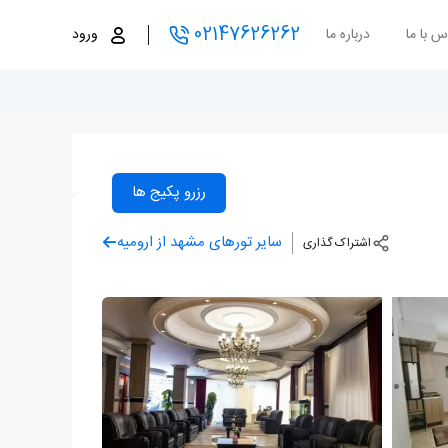
02147626262
س با ما
درباره ما
ورود
رزرو پکیج ها
سایر تورهای مشهد از ارومیه
اشتراک گذاری