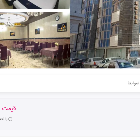
ضوابط
قیمت ا
با اح