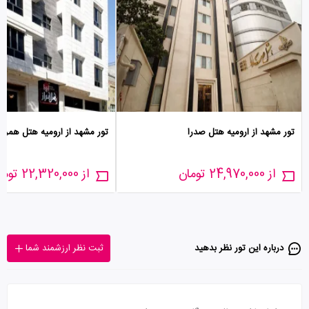
تور مشهد از ارومیه هتل صدرا
تور مشهد از ارومیه هتل همراز
از 24,970,000 تومان
از 22,320,000 تومان
درباره این تور‌ نظر بدهید
ثبت نظر ارزشمند شما