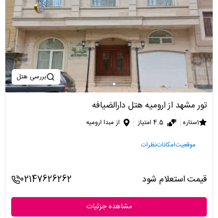
بررسی هتل
تور مشهد از ارومیه هتل دارالضیافه
1ستاره
4.5 امتیاز
از مبدا ارومیه
موقعیت
امکانات
نظرات
قیمت استعلام شود
02147626262
مشاهده جزئیات