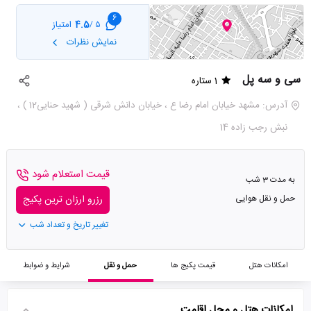
6
4.5
امتیاز
5 /
نمایش نظرات
سی و سه پل
1 ستاره
آدرس: مشهد خیابان امام رضا ع ، خیابان دانش شرقی ( شهید حنایی12 ) ،
نبش رجب زاده 14
قیمت استعلام شود
به مدت 3 شب
حمل و نقل هوایی
رزرو ارزان ترین پکیج
تغییر تاریخ و تعداد شب
امکانات هتل
قیمت پکیج ها
حمل و نقل
شرایط و ضوابط
امکانات هتل و محل اقامت