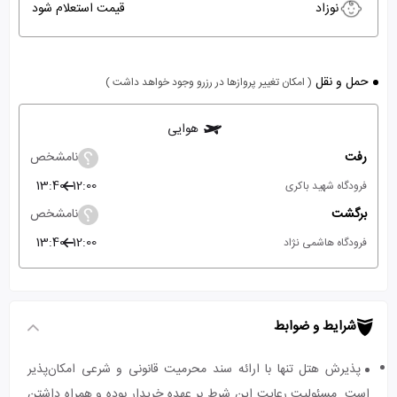
نوزاد
قیمت استعلام شود
حمل و نقل
( امکان تغییر پروازها در رزرو وجود خواهد داشت )
هوایی
رفت
نامشخص
13:40
12:00
فرودگاه شهید باکری
برگشت
نامشخص
13:40
12:00
فرودگاه هاشمی نژاد
شرایط و ضوابط
پذیرش هتل تنها با ارائه سند محرمیت قانونی و شرعی امکان‌پذیر
است. مسئولیت رعایت این شرط بر عهده خریدار بوده و همراه داشتن