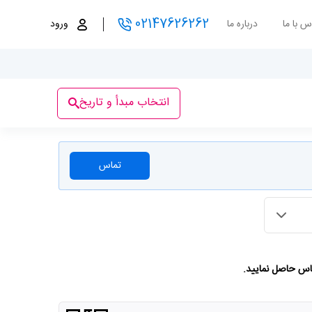
02147626262
س با ما
درباره ما
ورود
انتخاب مبدأ و تاریخ
تماس
ماس حاصل نمایید.