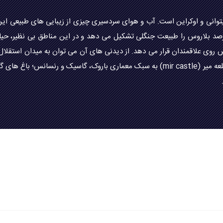
انی و اوکراین است. آب و هوای سردسیری چیزی از زیبایی های طبیعی این ک
ردشگران سرتاسر جهان را به این کشور دعوت کنند. 40 درصد بلاروس را طبیعت جنگلی تشکیل می دهد و د
ی علاقمندان قرار می دهد. از دیدنی های آن می توان به میدان استقلال؛ د
پارک ملی بلوژسکایا پوشچا (Belovezhskaya Pushcha)؛ قلعه میر (mir castle) به سبک معم
.