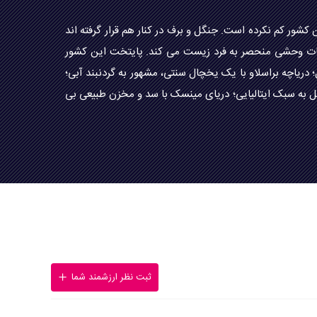
شور کم نکرده است. جنگل و برف در کنار هم قرار گرفته اند
ر این مناطق بی نظیر، حیات وحشی منحصر به فرد زیست می کند. پایتخت این کشور
ریاچه براسلاو با یک یخچال سنتی، مشهور به گردنبند آبی؛
اری باروک، گاسیک و رنسانس؛ باغ های گل به سبک ایتالیایی؛ دریای مینسک با سد و مخزن طبیعی بی
ثبت نظر ارزشمند شما