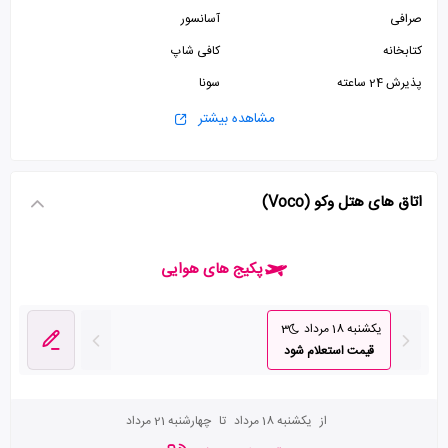
صرافی
آسانسور
کتابخانه
کافی شاپ
پذیرش 24 ساعته
سونا
جکوزی
استخر
مشاهده بیشتر
ماساژ
پارکینگ رایگان
اتاق بازی
سالن ورزشی
اتاق های هتل وکو (Voco)
زمین ورزشی
پکیج های هوایی
یکشنبه 18 مرداد
3
قیمت استعلام شود
از
یکشنبه 18 مرداد
تا
چهارشنبه 21 مرداد