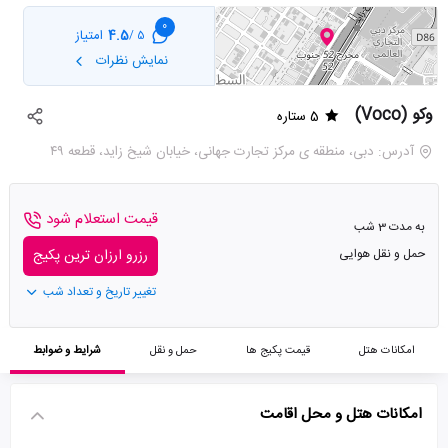
0
4.5
امتیاز
5 /
نمایش نظرات
وکو (Voco)
5 ستاره
آدرس: دبی، منطقه ی مرکز تجارت جهانی، خیابان شیخ زاید، قطعه ۴۹
قیمت استعلام شود
به مدت 3 شب
حمل و نقل هوایی
رزرو ارزان ترین پکیج
تغییر تاریخ و تعداد شب
امکانات هتل
قیمت پکیج ها
حمل و نقل
شرایط و ضوابط
امکانات هتل و محل اقامت