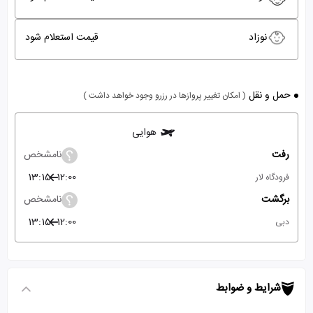
نوزاد
قیمت استعلام شود
حمل و نقل
( امکان تغییر پروازها در رزرو وجود خواهد داشت )
هوایی
رفت
نامشخص
13:15
12:00
فرودگاه لار
برگشت
نامشخص
13:15
12:00
دبی
شرایط و ضوابط