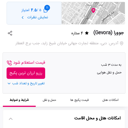
11
4.5
امتیاز
5 /
نمایش نظرات
جوورا (Gevora)
4 ستاره
آدرس: دبی، منطقه تجارت جهانی خیابان شیخ زاید، جنب برج العطار
قیمت استعلام شود
به مدت 3 شب
حمل و نقل هوایی
رزرو ارزان ترین پکیج
تغییر تاریخ و تعداد شب
امکانات هتل
قیمت پکیج ها
حمل و نقل
شرایط و ضوابط
امکانات هتل و محل اقامت