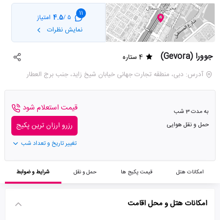
11
4.5
امتیاز
5 /
نمایش نظرات
جوورا (Gevora)
4 ستاره
آدرس: دبی، منطقه تجارت جهانی خیابان شیخ زاید، جنب برج العطار
قیمت استعلام شود
به مدت 3 شب
حمل و نقل هوایی
رزرو ارزان ترین پکیج
تغییر تاریخ و تعداد شب
امکانات هتل
قیمت پکیج ها
حمل و نقل
شرایط و ضوابط
امکانات هتل و محل اقامت