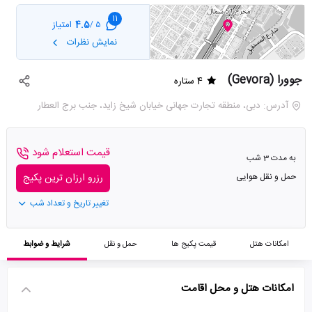
11
4.5
امتیاز
5 /
نمایش نظرات
جوورا (Gevora)
4 ستاره
آدرس: دبی، منطقه تجارت جهانی خیابان شیخ زاید، جنب برج العطار
قیمت استعلام شود
به مدت 3 شب
حمل و نقل هوایی
رزرو ارزان ترین پکیج
تغییر تاریخ و تعداد شب
امکانات هتل
قیمت پکیج ها
حمل و نقل
شرایط و ضوابط
امکانات هتل و محل اقامت