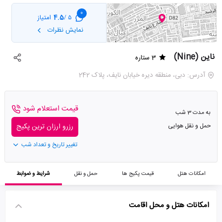
0
4.5
امتیاز
5 /
نمایش نظرات
ناین (Nine)
3 ستاره
آدرس: دبی، منطقه دیره خیابان نایف، پلاک 242
قیمت استعلام شود
به مدت 3 شب
حمل و نقل هوایی
رزرو ارزان ترین پکیج
تغییر تاریخ و تعداد شب
امکانات هتل
قیمت پکیج ها
حمل و نقل
شرایط و ضوابط
امکانات هتل و محل اقامت