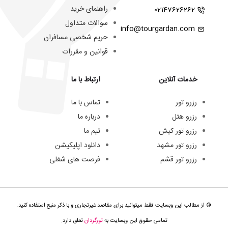
راهنمای خرید
02147626262
سوالات متداول
info@tourgardan.com
حریم شخصی مسافران
قوانین و مقررات
خدمات آنلاین
ارتباط با ما
رزرو تور
تماس با ما
رزرو هتل
درباره ما
رزرو تور کیش
تیم ما
رزرو تور مشهد
دانلود اپلیکیشن
رزرو تور قشم
فرصت های شغلی
© از مطالب این وبسایت فقط میتوانید برای مقاصد غیرتجاری و با ذکر منبع استفاده کنید.
تمامی حقوق این وبسایت به
تورگردان
تعلق دارد.