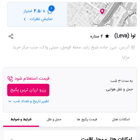
0
4.5
امتیاز
5 /
نمایش نظرات
لوا (Leva)
4 ستاره
آدرس: دبی، جاده شیخ زاید، محله الوصل، سیتی واک، جنب مرکز خرید
مزایا
قیمت استعلام شود
به مدت 3 شب
حمل و نقل هوایی
رزرو ارزان ترین پکیج
تغییر تاریخ و تعداد شب
امکانات هتل
قیمت پکیج ها
حمل و نقل
شرایط و ضوابط
امکانات هتل و محل اقامت