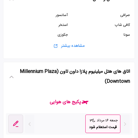
صرافی
آسانسور
کافی شاپ
استخر
سونا
جکوزی
ماساژ
پارکینگ رایگان
مشاهده بیشتر
سالن بدنسازی
پذیرش 24 ساعته
سرویس فرنگی
سالن کنفرانس
اتاق های هتل میلینیوم پلازا داون تاون (Millennium Plaza
Downtown)
پکیج های هوایی
جمعه 16 مرداد
3
قیمت استعلام شود