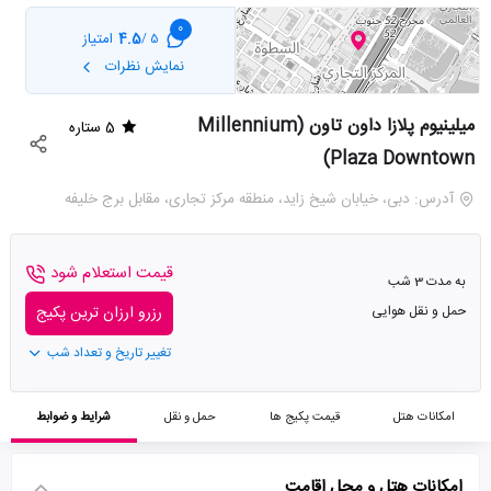
0
4.5
امتیاز
5 /
نمایش نظرات
میلینیوم پلازا داون تاون (Millennium
5 ستاره
Plaza Downtown)
آدرس: دبی، خیابان شیخ زاید، منطقه مرکز تجاری، مقابل برج خلیفه
قیمت استعلام شود
به مدت 3 شب
حمل و نقل هوایی
رزرو ارزان ترین پکیج
تغییر تاریخ و تعداد شب
امکانات هتل
قیمت پکیج ها
حمل و نقل
شرایط و ضوابط
امکانات هتل و محل اقامت