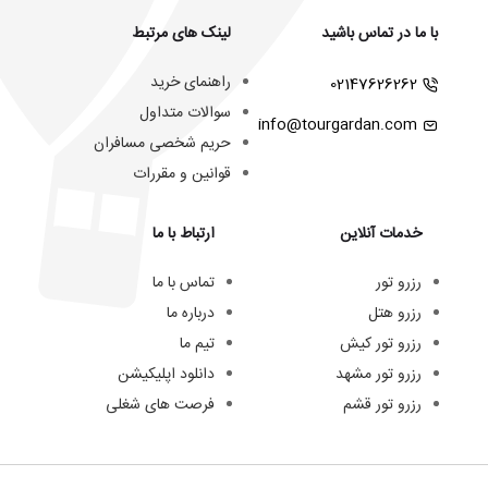
با ما در تماس باشید
لینک های مرتبط
راهنمای خرید
02147626262
سوالات متداول
info@tourgardan.com
حریم شخصی مسافران
قوانین و مقررات
خدمات آنلاین
ارتباط با ما
رزرو تور
تماس با ما
رزرو هتل
درباره ما
رزرو تور کیش
تیم ما
رزرو تور مشهد
دانلود اپلیکیشن
رزرو تور قشم
فرصت های شغلی