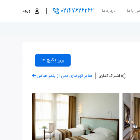
02147626262
س با ما
درباره ما
ورود
رزرو پکیج ها
سایر تورهای دبی از بندر عباس
اشتراک گذاری