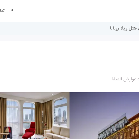
تما
هتل ویلا روتانا
ه عوارض الصفا