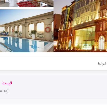
ضوابط
قیمت ا
با اح