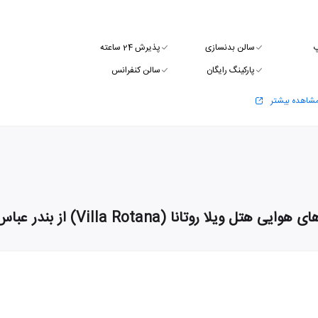
پ
سالن بدنسازی
پذیرش 24 ساعته
پارکینگ رایگان
سالن کنفرانس
شاهده بیشتر
هوایی هتل ویلا روتانا (Villa Rotana) از بندر عباس به دبی