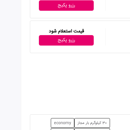
رزرو پکیج
قیمت استعلام شود
رزرو پکیج
30 کیلوگرم بار مجاز
economy