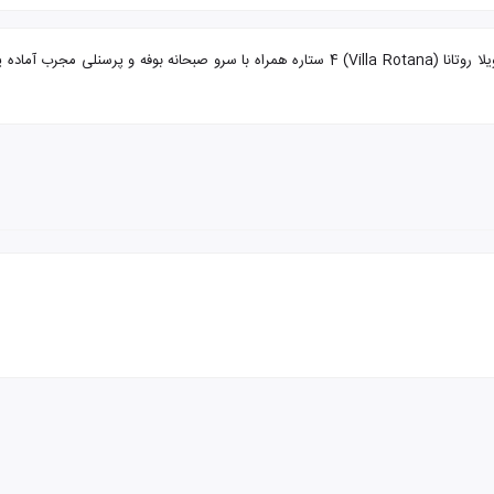
تور دبی از بندر عباس هتل ویلا روتانا با تضمین بهترین قیمت. هتل ویلا روتانا (Villa Rotana) 4 س