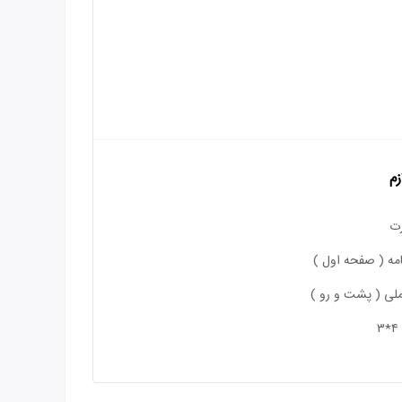
زم
ت
مه ( صفحه اول )
لی ( پشت و رو )