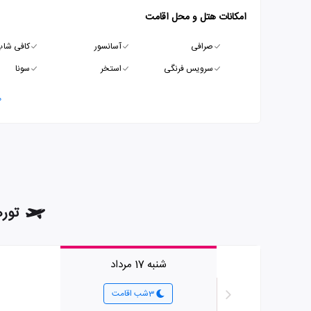
امکانات هتل و محل اقامت
صرافی
آسانسور
کافی شا
سرویس فرنگی
استخر
سونا
م
تورهای 
شنبه 17 مرداد
3شب اقامت