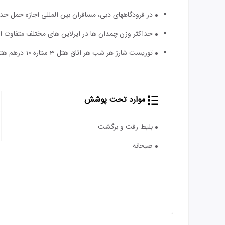
در فرودگاه‎های دبی، مسافران بین المللی اجازه حمل حداکثر 2 چمدان را دارند.
حداکثر وزن چمدان ها در ایرلاین های مختلف متفاوت 
توریست شارژ هر شب هر اتاق هتل 3 ستاره 10 درهم هتل 4 ستاره 15 درهم و هتل 5 ستاره 20 درهم می باشد و به عهده مسافر است
موارد تحت پوشش
بلیط رفت و برگشت
صبحانه