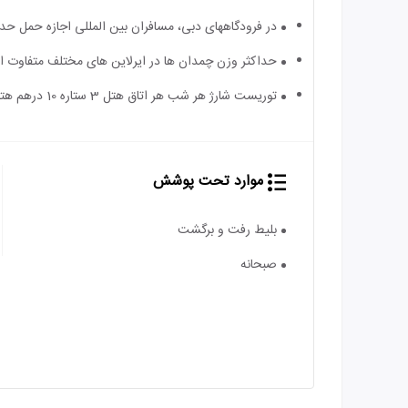
در فرودگاه‎های دبی، مسافران بین المللی اجازه حمل حداکثر 2 چمدان را دارند.
حداکثر وزن چمدان ها در ایرلاین های مختلف متفاوت 
توریست شارژ هر شب هر اتاق هتل 3 ستاره 10 درهم هتل 4 ستاره 15 درهم و هتل 5 ستاره 20 درهم می باشد و به عهده مسافر است
موارد تحت پوشش
بلیط رفت و برگشت
صبحانه