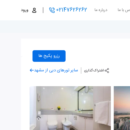
02147626262
س با ما
درباره ما
ورود
رزرو پکیج ها
سایر تورهای دبی از مشهد
اشتراک گذاری