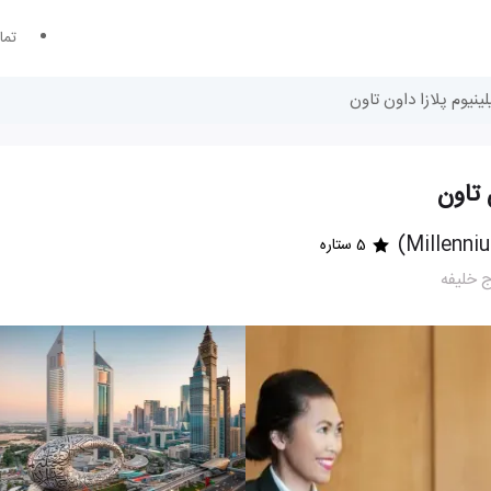
تما
ینیوم پلازا داون تاون
 تاون
5 ستاره
ج خلیفه