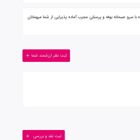
لازا داون تاون با تضمین بهترین قیمت. هتل میلینیوم پلازا داون تاون (Millennium Plaza Downtown) 5 ستاره همراه با سرو صبحانه بوفه و پرسنلی مجرب آماده پذیرایی از شما میهمانان
ثبت نظر ارزشمند شما
ثبت نقد و بررسی