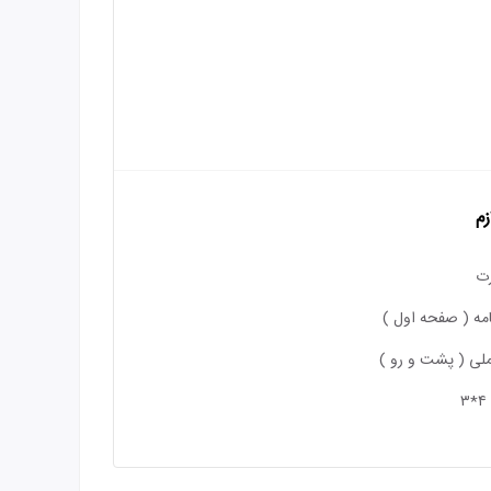
زم
ت
مه ( صفحه اول )
لی ( پشت و رو )