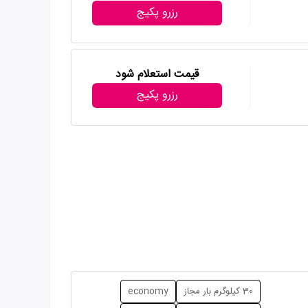
رزرو پکیج
قیمت استعلام شود
رزرو پکیج
30 کیلوگرم بار مجاز
economy