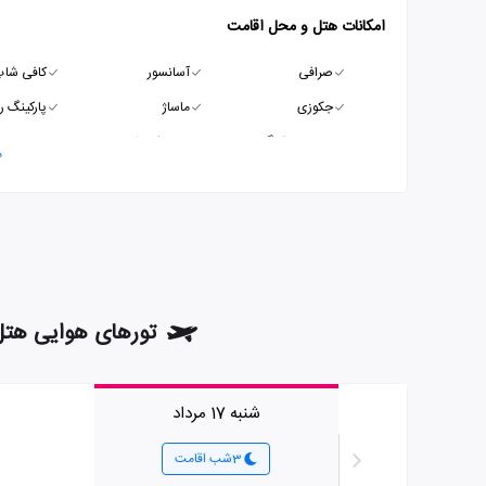
امکانات هتل و محل اقامت
صرافی
آسانسور
کافی شا
جکوزی
ماساژ
پارکینگ ر
سرویس فرنگی
سالن کنفرانس
م
تورهای هوایی هتل میلینیوم پلازا دا
شنبه 17 مرداد
3شب اقامت