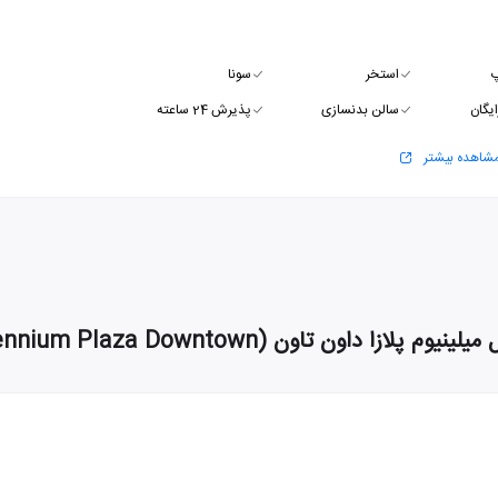
پ
استخر
سونا
ایگان
سالن بدنسازی
پذیرش 24 ساعته
شاهده بیشتر
ون تاون (Millennium Plaza Downtown) از مشهد به دبی