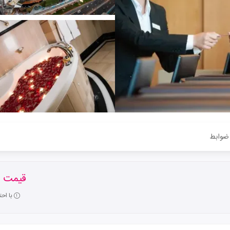
ضوابط
قیمت ا
با اح