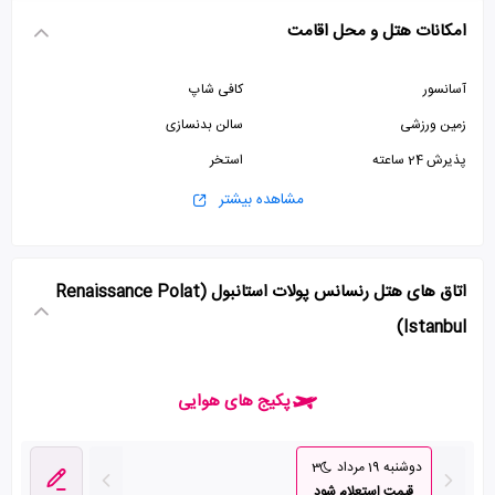
امکانات هتل و محل اقامت
آسانسور
کافی شاپ
زمین ورزشی
سالن بدنسازی
پذیرش 24 ساعته
استخر
ماساژ
سونا
مشاهده بیشتر
جکوزی
سرویس فرنگی
اتاق های هتل رنسانس پولات استانبول (Renaissance Polat
Istanbul)
پکیج های هوایی
دوشنبه 19 مرداد
3
قیمت استعلام شود