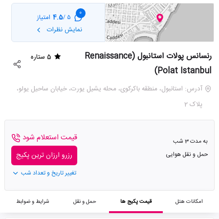
0
4.5
امتیاز
5 /
نمایش نظرات
رنسانس پولات استانبول (Renaissance
5 ستاره
Polat Istanbul)
آدرس: استانبول، منطقه باکرکوی، محله یشیل یورت، خیابان ساحیل یولو،
پلاک 2
قیمت استعلام شود
به مدت 3 شب
حمل و نقل هوایی
رزرو ارزان ترین پکیج
تغییر تاریخ و تعداد شب
امکانات هتل
قیمت پکیج ها
حمل و نقل
شرایط و ضوابط