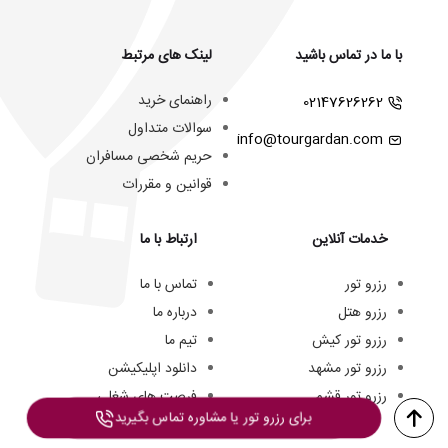
با ما در تماس باشید
لینک های مرتبط
راهنمای خرید
02147626262
سوالات متداول
info@tourgardan.com
حریم شخصی مسافران
قوانین و مقررات
خدمات آنلاین
ارتباط با ما
رزرو تور
تماس با ما
رزرو هتل
درباره ما
رزرو تور کیش
تیم ما
رزرو تور مشهد
دانلود اپلیکیشن
رزرو تور قشم
فرصت های شغلی
برای رزرو تور یا مشاوره تماس بگیرید