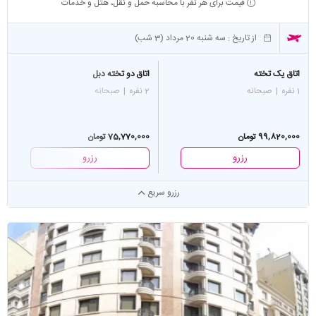
قیمت برای هر نفر با محاسبه حمل و نقل، هتل و خدمات
از تاریخ :
سه شنبه 20 مرداد (3 شب)
اتاق یک تخته
اتاق دو تخته دبل
1 نفره
|
صبحانه
2 نفره
|
صبحانه
99,820,000 تومان
75,770,000 تومان
رزرو
رزرو
رزرو سریع