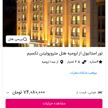
بررسی هتل
تور استانبول از ارومیه هتل متروپولیتن تکسیم
4ستاره
4.5 امتیاز
از مبدا ارومیه
موقعیت
امکانات
نظرات
74,080,000 تومان
هوایی، قیمت از
مشاهده جزئیات