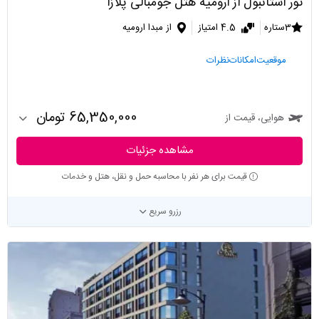
تور استانبول از ارومیه هتل جومبالی پلازا
3ستاره
4.5 امتیاز
از مبدا ارومیه
موقعیت
امکانات
نظرات
65,350,000 تومان
هوایی، قیمت از
مشاهده جزئیات
قیمت برای هر نفر با محاسبه حمل و نقل، هتل و خدمات
رزرو سریع