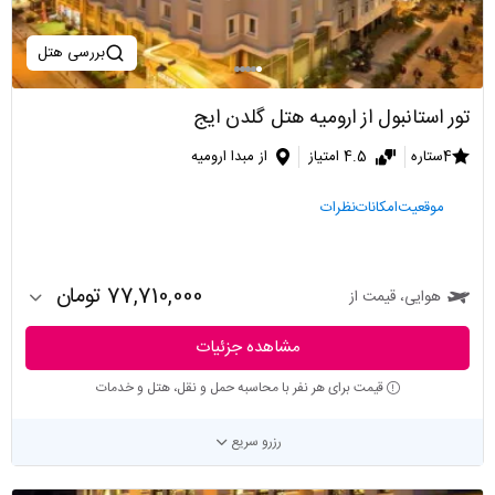
بررسی هتل
تور استانبول از ارومیه هتل گلدن ایج
4ستاره
4.5 امتیاز
از مبدا ارومیه
موقعیت
امکانات
نظرات
77,710,000 تومان
هوایی، قیمت از
مشاهده جزئیات
قیمت برای هر نفر با محاسبه حمل و نقل، هتل و خدمات
رزرو سریع