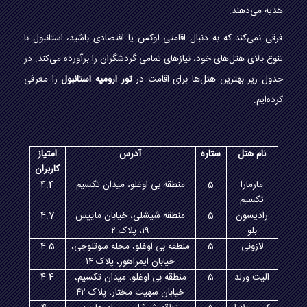
هدیه می‌دهند.
فرقی نمی‌کند که به دنبال اقامتی لوکس یا اقتصادی باشید، استانبول با
تنوع بالای هتل‌های خود، نیازهای تمامی گردشگران را برآورده می‌کند. در
جدول زیر بهترین هتل‌ها برای اقامت در
تور ارومیه استانبول
را معرفی
کرده‌ایم:
نام هتل
ستاره
آدرس
امتیاز
کاربران
مارمارا
5
منطقه بی اوغلو، میدان تکسیم
4.4
تکسیم
رادیسون
5
منطقه شیشلی، خیابان ماییس
4.7
بلو
۱۹، پلاک ۲
لازونی
5
منطقه بی اوغلو، محله سوتلوجی،
4.5
خیابان ایمراهور، پلاک ۱۴
الیت ورلد
5
منطقه بی اوغلو، میدان تکسیم،
4.4
خیابان سهیت مختار، پلاک ۴۲