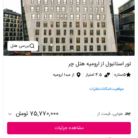
بررسی هتل
تور استانبول از ارومیه هتل چر
5ستاره
4.5 امتیاز
از مبدا ارومیه
موقعیت
امکانات
نظرات
75,770,000 تومان
هوایی، قیمت از
مشاهده جزئیات