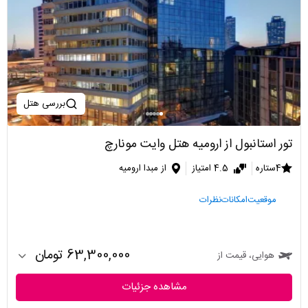
بررسی هتل
تور استانبول از ارومیه هتل وایت مونارچ
4ستاره
4.5 امتیاز
از مبدا ارومیه
موقعیت
امکانات
نظرات
63,300,000 تومان
هوایی، قیمت از
مشاهده جزئیات