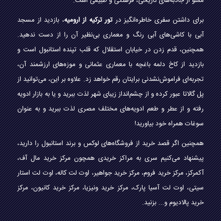
مملو از جاذبه‌های تاریخی، فرهنگی و طبیعی است.
برای داشتن سفری خاطره‌انگیز در
تور ترکیه از ارومیه
، بازدید از مسجد
آبی با کاشی‌های آبی رنگ و معماری بی‌نظیر آن را از دست ندهید.
همچنین، قدم زدن در خیابان استقلال که قلب تپنده استانبول است و
بازدید از کاخ دلمه باغچه با معماری عثمانی و موزه‌های ارزشمند آن،
تجربه‌ای فراموش‌نشدنی برایتان رقم خواهد زد. علاوه بر این، می‌توانید از
پل گالاتا عبور کرده و از چشم‌انداز زیبای شهر لذت ببرید و یا به بازار ادویه
رفته و از عطر و طعم ادویه‌های مختلف مصری لذت ببرید و به عنوان
سوغات همراه خود بیاورید!
همچنین اگر قصد خرید از فروشگاه‌های لوکس و برند استانبول را دارید،
پیشنهاد می‌کنیم سری به مراکز خریدی همچون مرکز خرید مال آف،
آکمرکز، مرکز خرید فروم، مرکز خرید جواهیر، اوت لت کاله، اوت لت استار
سیتی، اوت لت آسیا پارک، مرکز خرید ونیزیا، مرکز خرید کانیون، مرکز
خرید پالادیوم و... بزنید.