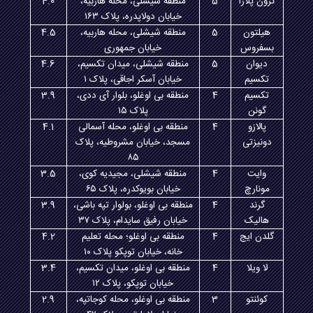
کرون پلازا
5
منطقه شیشلی، محله هاربیه،
4.0
خیابان دولاپدره، پلاک ۱۶۳
هیلتون
5
منطقه شیشلی، محله هاربیه،
4.5
بسفروس
خیابان جمهوری
دیوان
5
منطقه شیشلی، میدان تکسیم،
4.6
تکسیم
خیابان آسکر اجاقی، پلاک ۱
تکسیم
4
منطقه بی اوغلو، بلوار آی ددی،
3.9
گونن
پلاک ۱۵
پالازو
4
منطقه بی اوغلو، محله آسمالی
4.1
دونیزتی
مسجد، خیابان مشروطیه، پلاک
۸۵
وایت
4
منطقه شیشلی، مجیدیه کوی،
3.5
مونارچ
خیابان بویوکدره، پلاک ۶۵
گرند
4
منطقه بی اوغلو، بولوار تپه باشی،
3.9
هالیک
خیابان رفیق سایدام، پلاک ۳۷
گلدن ایج
4
منطقه بی اوغلو؛ محله تعلیم
4.2
خانه، خیابان توپکو پلاک ۱۰
لا ویلا
4
منطقه بی اوغلو، میدان تکسیم،
3.4
خیابان توپکو، پلاک ۱۲
کوئنتو
3
منطقه بی اوغلو، محله کوجاتپه،
2.9