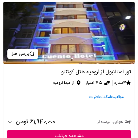
بررسی هتل
تور استانبول از ارومیه هتل کوئنتو
3ستاره
4.5 امتیاز
از مبدا ارومیه
موقعیت
امکانات
نظرات
61,940,000 تومان
هوایی، قیمت از
مشاهده جزئیات