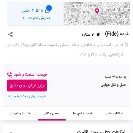
1
4.5
امتیاز
5 /
نمایش نظرات
فیده (Fide)
3 ستاره
آدرس: استانبول، منطقه بی اوغلو، میدان تکسیم، محله کالیونچوکولوک، بلوار
تارلاباشی، پلاک 266 و 268
قیمت استعلام شود
به مدت 3 شب
حمل و نقل هوایی
رزرو ارزان ترین پکیج
تغییر تاریخ و تعداد شب
امکانات هتل
قیمت پکیج ها
حمل و نقل
شرایط و ضوابط
امکانات هتل و محل اقامت