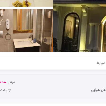
ضوابط
0,000
هرنفر
قل هوایی
با احت