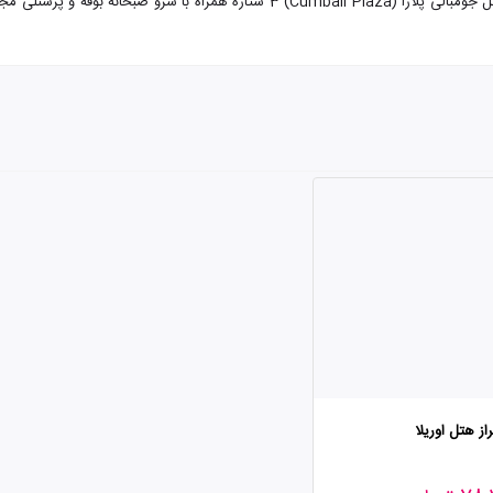
تور استانبول از شیراز هتل جومبالی پلازا با تضمین بهترین قیمت. هتل جومبالی پلازا (3
از هتل اوریلا