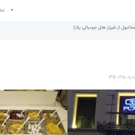
تما
ستانبول از شیراز هتل جومبالی پلازا
، پلاک 135