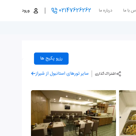
02147626262
س با ما
درباره ما
ورود
رزرو پکیج ها
سایر تورهای استانبول از شیراز
اشتراک گذاری