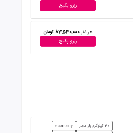
رزرو پکیج
هر نفر
83,530,000 تومان
رزرو پکیج
30 کیلوگرم بار مجاز
economy