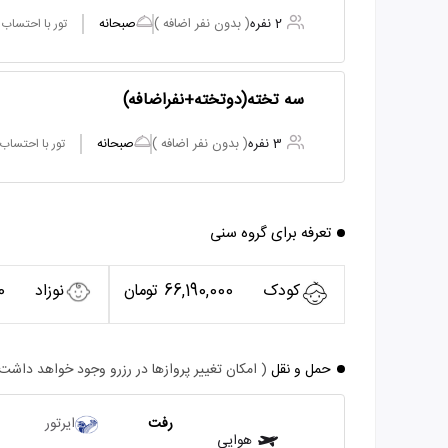
2 نفره
( بدون نفر اضافه )
صبحانه
تور با احتساب
سه تخته(دوتخته+نفراضافه)
3 نفره
( بدون نفر اضافه )
صبحانه
تور با احتساب
تعرفه برای گروه سنی
کودک
66,190,000 تومان
نوزاد
00
حمل و نقل
( امکان تغییر پروازها در رزرو وجود خواهد داشت
رفت
ایرتور
هوایی