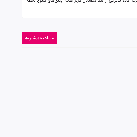
Cumbali Plaza)  ستاره همراه با سرو صبحانه بوفه و پرسنلی مجرب آماده پذیرایی از شما میهمانان عزیز است. پکیج‌های متنوع لحظه
مشاهده بیشتر