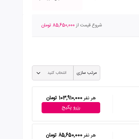
شروع قیمت از
85,650,000 تومان
مرتب سازی
انتخاب کنید
هر نفر
103,910,000 تومان
رزرو پکیج
هر نفر
85,650,000 تومان