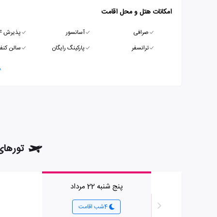
امکانات هتل و محل اقامت
صرافی
آسانسور
پذیرش 24 ساعته
ترانسفر
پارکینگ رایگان
سالن کنف
م
تورهای هوایی
پنج شنبه 22 مرداد
4شب اقامت