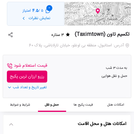
0
4.5
امتیاز
5 /
نمایش نظرات
تکسیم تاون (Taximtown)
3 ستاره
آدرس: استانبول، منطقه بی اوغلو، خیابان تارلاباشی، پلاک 60
قیمت استعلام شود
به مدت 3 شب
حمل و نقل هوایی
رزرو ارزان ترین پکیج
تغییر تاریخ و تعداد شب
امکانات هتل
قیمت پکیج ها
حمل و نقل
شرایط و ضوابط
امکانات هتل و محل اقامت