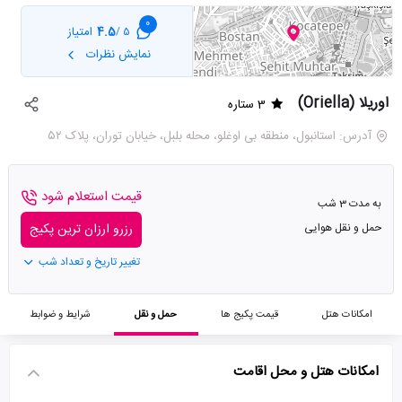
0
4.5
امتیاز
5 /
نمایش نظرات
اوریلا (Oriella)
3 ستاره
آدرس: استانبول، منطقه بی اوغلو، محله بلبل، خیابان توران، پلاک ۵۲
قیمت استعلام شود
به مدت 3 شب
حمل و نقل هوایی
رزرو ارزان ترین پکیج
تغییر تاریخ و تعداد شب
امکانات هتل
قیمت پکیج ها
حمل و نقل
شرایط و ضوابط
امکانات هتل و محل اقامت