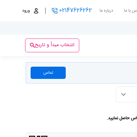
02147626262
س با ما
درباره ما
ورود
انتخاب مبدأ و تاریخ
تماس
ماس حاصل نمایید.