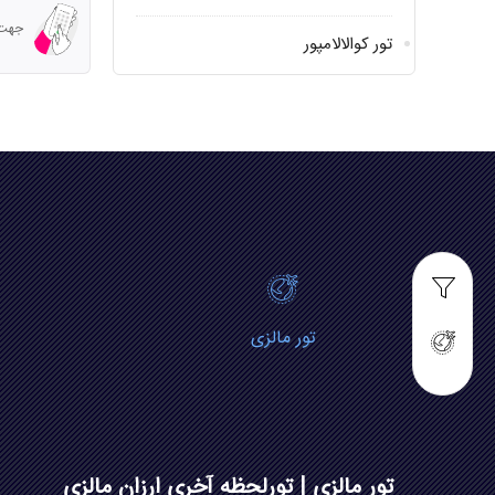
جهت مش
تور کوالالامپور
تور مالزی
تور مالزی | تورلحظه آخری ارزان مالزی