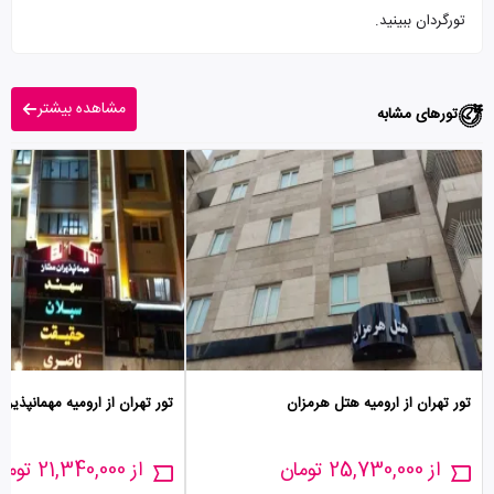
تورگردان ببینید.
مشاهده بیشتر
تورهای مشابه
تور تهران از ارومیه هتل هرمزان
تور تهران از ارومیه مهمانپذیر 
از 25,730,000 تومان
از 21,340,000 تومان