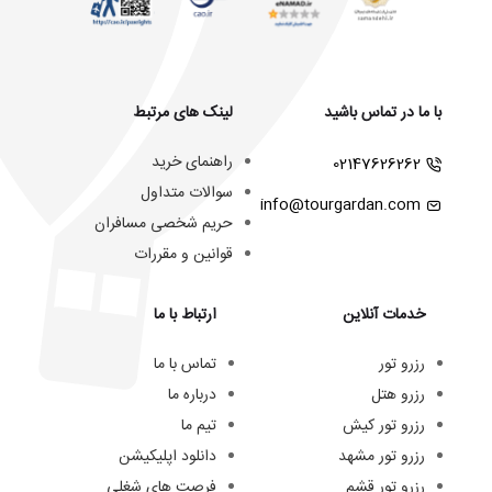
با ما در تماس باشید
لینک های مرتبط
راهنمای خرید
02147626262
سوالات متداول
info@tourgardan.com
حریم شخصی مسافران
قوانین و مقررات
خدمات آنلاین
ارتباط با ما
رزرو تور
تماس با ما
رزرو هتل
درباره ما
رزرو تور کیش
تیم ما
رزرو تور مشهد
دانلود اپلیکیشن
رزرو تور قشم
فرصت های شغلی