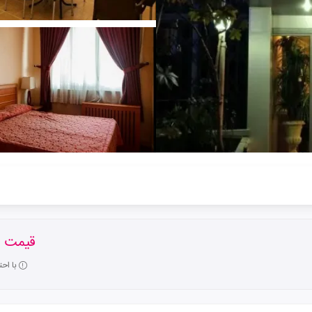
قیمت ا
با اح