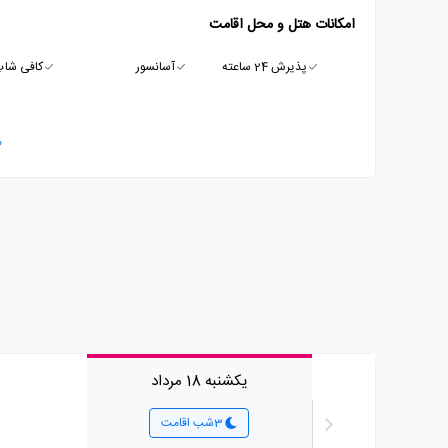
امکانات هتل و محل اقامت
پذیرش 24 ساعته
آسانسور
کافی شا
م
یکشنبه 18 مرداد
3شب اقامت