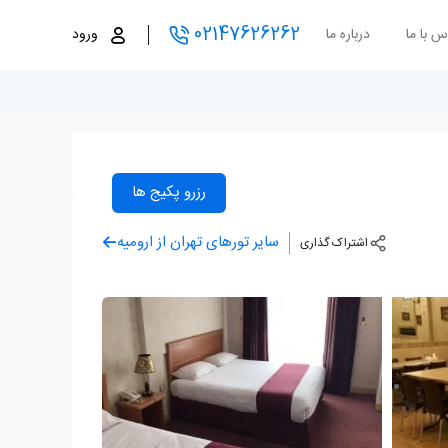
02147626262
س با ما
درباره ما
ورود
رزرو پکیج ها
سایر تورهای تهران از ارومیه
اشتراک گذاری